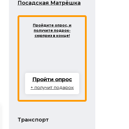
‎Посадская Матрёшка
Пройдите опрос, и
получите подрок-
сюрприз в конце!
я
Пройти опрос
+ получит подарок
Транспорт