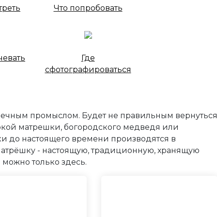
треть
Что попробовать
чевать
Где
сфотографироваться
шечным промыслом. Будет не правильным вернутьс
яркой матрешки, богородского медведя или
ки до настоящего времени производятся в
матрёшку - настоящую, традиционную, хранящую
 можно только здесь.