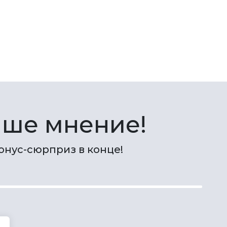
аше мнение!
онус-сюрприз в конце!