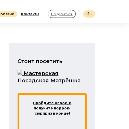
RU
олезно
Контакты
Поделиться
Стоит посетить
Мастерская
‎Посадская Матрёшка
Пройдите опрос, и
получите подрок-
сюрприз в конце!